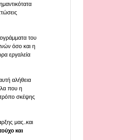
ημαντικότατα 
πτώσεις 
ρογράμματα του 
ανών όσο και η 
ώρα εργαλεία 
αυτή αλήθεια 
λλα που η 
 τρόπο σκέψης 
αρξης μας…και 
ούχο και 