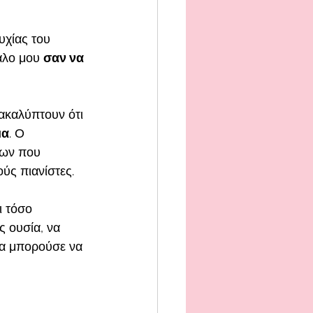
υχίας του 
αλο μου 
σαν να 
ακαλύπτουν ότι 
μα
. Ο 
εων που 
ύς πιανίστες.
τι τόσο 
 ουσία, να 
θα μπορούσε να 