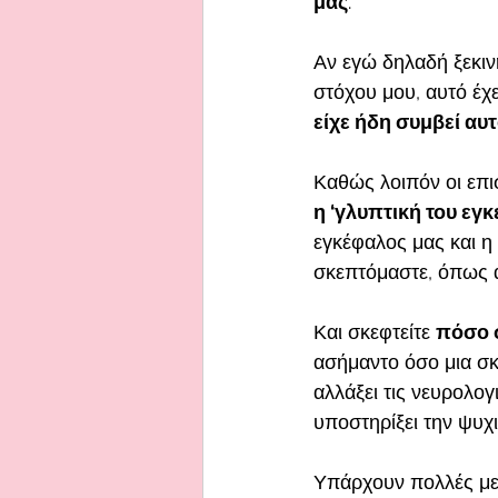
μας
. 
Αν εγώ δηλαδή ξεκινή
στόχου μου, αυτό έχ
είχε ήδη συμβεί αυ
Καθώς λοιπόν οι επι
η ‘γλυπτική του εγ
εγκέφαλος μας και η
σκεπτόμαστε, όπως α
Και σκεφτείτε 
πόσο σ
ασήμαντο όσο μια σκ
αλλάξει τις νευρολο
υποστηρίξει την ψυχι
Υπάρχουν πολλές μελ