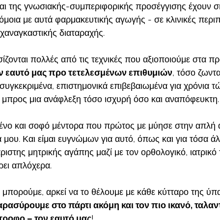
αι της γνωσιακής-συμπεριφορικής προσέγγισης έχουν σ
μοια με αυτά φαρμακευτικής αγωγής - σε κλινικές περι
χαναγκαστικής διαταραχής.
σίζονται πολλές από τις τεχνικές που αξιοποιούμε στα π
ν εαυτό μας προ τετελεσμένων επιθυμιών
, τόσο ζωντ
 συγκεκριμένα, επιστημονικά επιβεβαιωμένα για χρόνια τ
με μπρος μια ανάφλεξη τόσο ισχυρή όσο και αναπόφευκτη.
ένο και σοφό μέντορα που πρώτος με μύησε στην απλή 
 μου. Και είμαι ευγνώμων για αυτό, όπως και για τόσα ά
ριστης μητρικής αγάπης μαζί με τον ορθολογικό, ιατρικό
ρει απλόχερα.
ι μπορούμε, αρκεί να το θέλουμε με κάθε κύτταρο της ύπ
ρασύρουμε στο πάρτι ακόμη και τον πιο ικανό, ταλαντ
τροφο – τον εαυτό μας
!