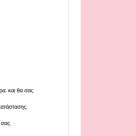
α, και θα σας 
 κατάστασης;
 σας.