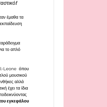
αστικό!
ταν έμαθα τα 
 εκπαίδευση 
παράδειγμα 
ια το απλό 
al-Leone  όπου 
απλού μουσικού 
συνθήκες αλλά 
κή έχει τα ίδια 
ποδεικνύοντας 
του εγκεφάλου 