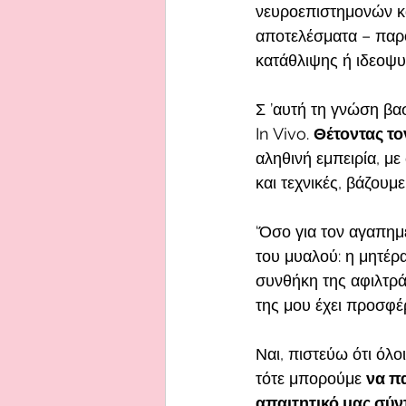
νευροεπιστημονών κ
αποτελέσματα – παρό
κατάθλιψης ή ιδεοψυ
Σ ’αυτή τη γνώση βα
In Vivo. 
Θέτοντας το
αληθινή εμπειρία, με
και τεχνικές, βάζου
‘Όσο για τον αγαπημ
του μυαλού: η μητέρα
συνθήκη της αφιλτρά
της μου έχει προσφέ
Ναι, πιστεύω ότι όλο
τότε μπορούμε 
να πα
απαιτητικό μας σύν